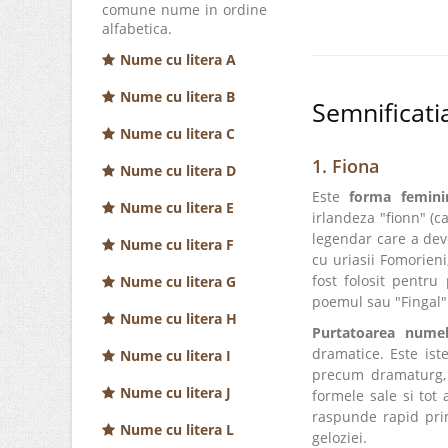
comune nume in ordine
alfabetica.
Nume cu litera A
Nume cu litera B
Semnificati
Nume cu litera C
1. Fiona
Nume cu litera D
Este
forma femini
Nume cu litera E
irlandeza "fionn" (
legendar care a dev
Nume cu litera F
cu uriasii Fomorieni
fost folosit pentr
Nume cu litera G
poemul sau "Fingal" 
Nume cu litera H
Purtatoarea numel
dramatice. Este ist
Nume cu litera I
precum dramaturg, m
Nume cu litera J
formele sale si tot 
raspunde rapid prin
Nume cu litera L
geloziei.