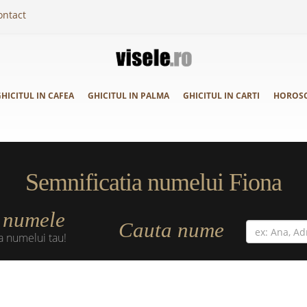
ontact
HICITUL IN CAFEA
GHICITUL IN PALMA
GHICITUL IN CARTI
HOROS
Semnificatia numelui Fiona
numele
a
Cauta nume
a numelui tau!