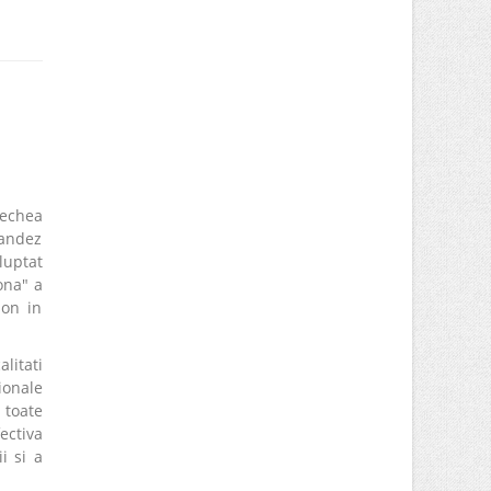
vechea
landez
luptat
ona" a
son in
litati
ionale
 toate
ectiva
i si a