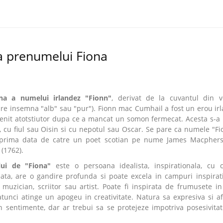
a prenumelui Fiona
na a numelui irlandez "Fionn"
, derivat de la cuvantul din 
care insemna "alb" sau "pur"). Fionn mac Cumhail a fost un erou ir
enit atotstiutor dupa ce a mancat un somon fermecat. Acesta s-a 
, cu fiul sau Oisin si cu nepotul sau Oscar. Se pare ca numele "Fi
u prima data de catre un poet scotian pe nume James Macpher
(1762).
ui de "Fiona"
este o persoana idealista, inspirationala, cu ca
eata, are o gandire profunda si poate excela in campuri inspirat
uzician, scriitor sau artist. Poate fi inspirata de frumusete in
atunci atinge un apogeu in creativitate. Natura sa expresiva si af
 sentimente, dar ar trebui sa se protejeze impotriva posesivitati