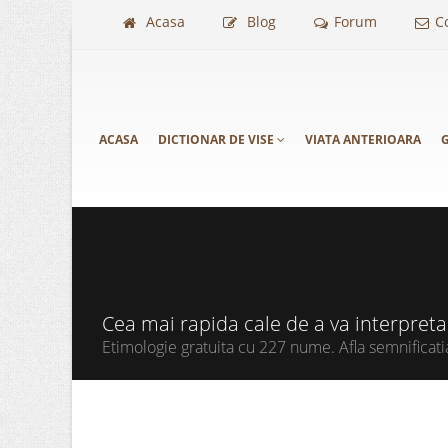
Acasa
Blog
Forum
C
ACASA
DICTIONAR DE VISE
VIATA ANTERIOARA
G
Cea mai rapida cale de a va interpret
Etimologie gratuita cu 227 nume. Afla semnificati