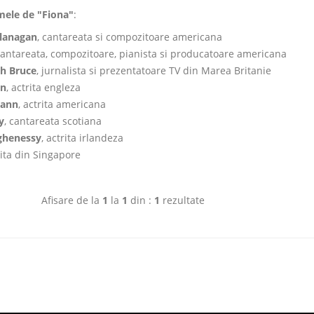
mele de "Fiona"
:
Flanagan
, cantareata si compozitoare americana
cantareata, compozitoare, pianista si producatoare americana
th Bruce
, jurnalista si prezentatoare TV din Marea Britanie
on
, actrita engleza
mann
, actrita americana
y
, cantareata scotiana
ghenessy
, actrita irlandeza
rita din Singapore
Afisare de la
1
la
1
din :
1
rezultate