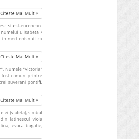
Citeste Mai Mult
esc si est-european.
 numelui Elisabeta /
ta in mod obisnuit ca
Citeste Mai Mult
r". Numele "Victoria"
A fost comun printre
trei suverani pontifi.
Citeste Mai Mult
lei (violeta), simbol
 din latinescul viola
lina, evoca bogatie,