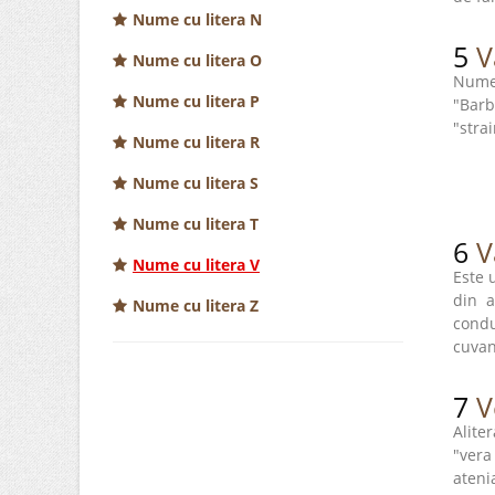
Nume cu litera N
5
V
Nume cu litera O
Numel
Nume cu litera P
"Barb
"stra
Nume cu litera R
Nume cu litera S
Nume cu litera T
6
V
Nume cu litera V
Este 
din a
Nume cu litera Z
condu
cuvant
7
V
Alite
"ver
ateni