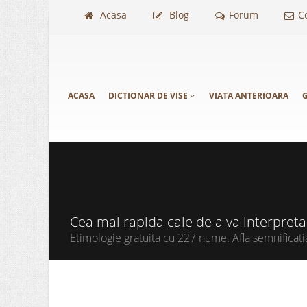
Acasa
Blog
Forum
C
ACASA
DICTIONAR DE VISE
VIATA ANTERIOARA
G
Cea mai rapida cale de a va interpret
Etimologie gratuita cu 227 nume. Afla semnificati