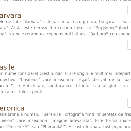
arvara
e de fata "Varvara" este varianta rusa, greaca, bulgara si ma
ara". Acsta este derivat din cuvantul grecesc "βαρβαρος" (barb
ina". Numele reproduce cognomenul latinesc "Barbara", corespond
asile
un nume considerat crestin, dar isi are originile mult mai indepar
djectivul "basileios" care inseamna "regal", derivat de la "bas
cator". In Antichitate, conducatorul tribului sau al gintii era
ul a fost folosit pentr
eronica
ratie latina a numelui "Berenice", ortografia fiind influentata de fra
a eikon" care inseamna "imagine adevarata". Este forma mac
an "PhereníkÄ“" sau "PheroníkÄ“". Aceasta forma a fost popularizat