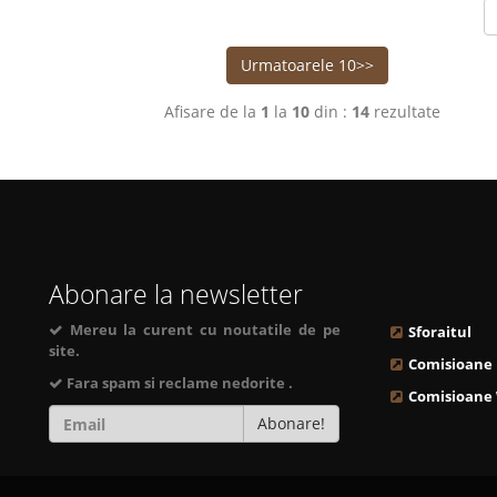
Urmatoarele 10>>
Afisare de la
1
la
10
din :
14
rezultate
Abonare la newsletter
Mereu la curent cu noutatile de pe
Sforaitul
site.
Comisioane
Fara spam si reclame nedorite .
Comisioane
Abonare!