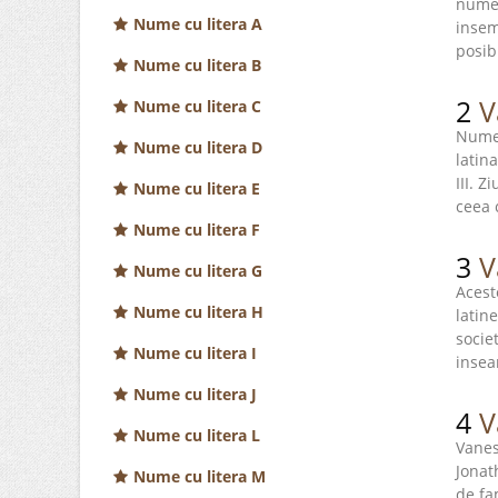
numel
Nume cu litera A
insem
posib
Nume cu litera B
2
V
Nume cu litera C
Numel
Nume cu litera D
latin
III. Z
Nume cu litera E
ceea 
Nume cu litera F
3
V
Nume cu litera G
Acest
Nume cu litera H
latin
socie
Nume cu litera I
insea
Nume cu litera J
4
V
Nume cu litera L
Vanes
Jonat
Nume cu litera M
de fa