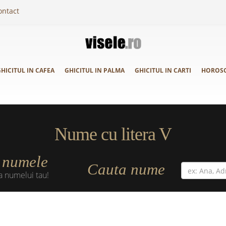
ontact
HICITUL IN CAFEA
GHICITUL IN PALMA
GHICITUL IN CARTI
HOROS
Nume cu litera V
numele
a
Cauta nume
a numelui tau!