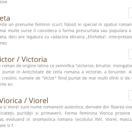
sive
eta
este un prenume feminin scurt, folosit in special in spatiul roman
mai multe surse il considera o forma prescurtata sau populara a
veta, deci are legatura cu radacina ebraica „Elisheba”, interpreta
nez
ictor / Victoria
roman de origine latina ce semnifica "victorios, biruitor, invingato
t purtat in Antichitate de zeita romana a victoriei, a biruintei. 
i crestini, numele de "Victor" fiind purtat de mai multi sfinti si de 
ume en
Viorica / Viorel
ca si Viorel sunt nume romanesti autentice, derivate din floarea viore
licateţii, purităţii si primaverii. Forma feminina Viorica provine
ea), evoluand in onomastica romana secolului XVII. Viorel, mascu
ate si f