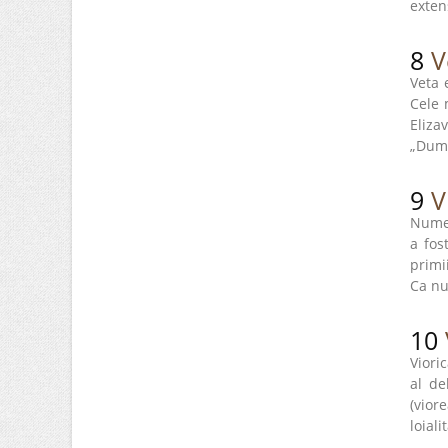
exten
8
V
Veta 
Cele 
Eliza
„Dum
9
V
Nume 
a fos
primi
Ca n
10
Viori
al de
(vior
loialit