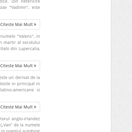
ice. Din nefericire
lav "Vadimir", este
Citeste Mai Mult
numele "Valens", in
n martir al secolului
itatii din Lupercalia,
Citeste Mai Mult
ste un derivat de la
osite in principal in
 latino-americane si
Citeste Mai Mult
torul anglo-irlandez
 („Van” de la numele
te in poemul autobiog