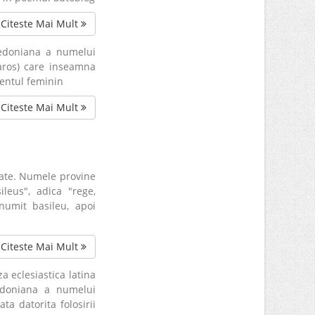
Citeste Mai Mult
cedoniana a numelui
aros) care inseamna
entul feminin
Citeste Mai Mult
tate. Numele provine
ileus", adica "rege,
 numit basileu, apoi
Citeste Mai Mult
za eclesiastica latina
edoniana a numelui
a datorita folosirii