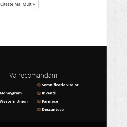
Citeste Mai Mult
Va recomandam
Semnificatia viselor
 Moneygram
Inventii
 Western Union
Farmece
Descantece