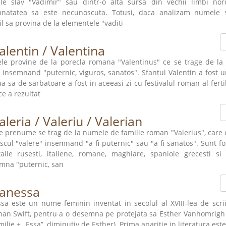
e slav "Vadimir" sau dintr-o alta sursa din vechii limbi nord
natatea sa este necunoscuta. Totusi, daca analizam numele s
il sa provina de la elementele "vaditi
alentin / Valentina
e provine de la porecla romana "Valentinus" ce se trage de la 
a insemnand "puternic, viguros, sanatos". Sfantul Valentin a fost u
iua sa de sarbatoare a fost in aceeasi zi cu festivalul roman al fertil
ce a rezultat
aleria / Valeriu / Valerian
e prenume se trag de la numele de familie roman "Valerius", care e
escul "valere" insemnand "a fi puternic" sau "a fi sanatos". Sunt fol
taile rusesti, italiene, romane, maghiare, spaniole grecesti si
mna "puternic, san
anessa
sa este un nume feminin inventat in secolul al XVIII-lea de scrii
han Swift, pentru a o desemna pe protejata sa Esther Vanhomrigh
milie + „Essa”, diminutiv de Esther). Prima aparitie in literatura es