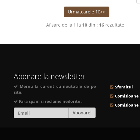
Urmatoarele 10>>
Afisare de la
1
la
10
din :
16
rezultate
Abonare la newsletter
Mereu la curent cu noutatile de pe
Sforaitul
site.
Comisioane
Fara spam si reclame nedorite .
Comisioane
Abonare!