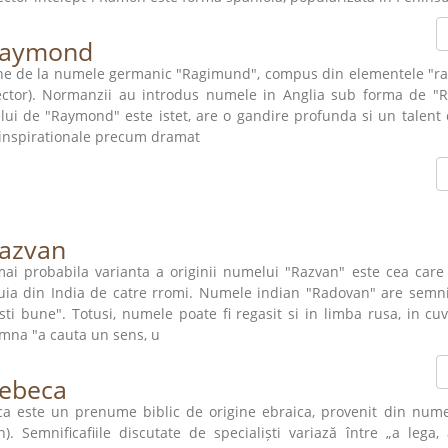
aymond
ne de la numele germanic "Ragimund", compus din elementele "rag
ector). Normanzii au introdus numele in Anglia sub forma de "R
ui de "Raymond" este istet, are o gandire profunda si un talent 
inspirationale precum dramat
azvan
ai probabila varianta a originii numelui "Razvan" este cea care
uia din India de catre rromi. Numele indian "Radovan" are semni
sti bune". Totusi, numele poate fi regasit si in limba rusa, in cuv
mna "a cauta un sens, u
ebeca
a este un prenume biblic de origine ebraica, provenit din numel
h). Semnificafiile discutate de specialiști variază între „a lega,