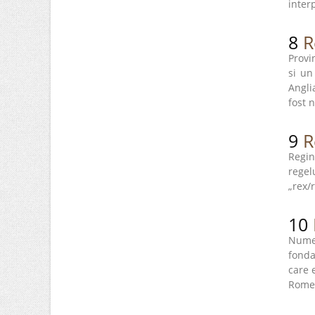
inter
8
R
Provi
si un
Angli
fost 
9
R
Regin
regel
„rex/
10
Numel
fonda
care 
Romei