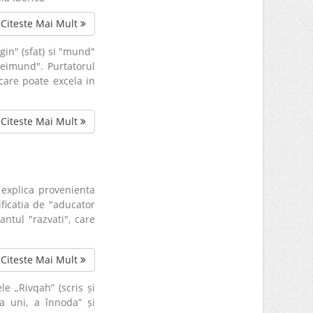
Citeste Mai Mult
in" (sfat) si "mund"
eimund". Purtatorul
care poate excela in
Citeste Mai Mult
 explica provenienta
ficatia de "aducator
antul "razvati", care
Citeste Mai Mult
e „Rivqah” (scris și
 a uni, a înnoda” și