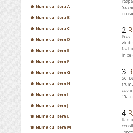
rasp
Nume cu litera A
(cuva
consi
Nume cu litera B
2
R
Nume cu litera C
Prov
Nume cu litera D
vinde
fost 
Nume cu litera E
in cel
Nume cu litera F
3
R
Nume cu litera G
Se pa
Nume cu litera H
frumu
cuvan
Nume cu litera I
"Ralu
Nume cu litera J
4
R
Nume cu litera L
Ramo
consi
Nume cu litera M
„prot