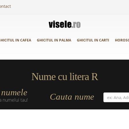
ontact
HICITUL IN CAFEA
GHICITUL IN PALMA
GHICITUL IN CARTI
HOROS
Nume cu litera R
numele
a
Cauta nume
a numelui tau!