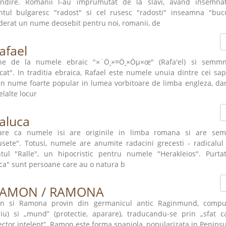
andire. Romanii l-au imprumutat de la slavi, avand insemna
ntul bulgaresc "radost" si cel rusesc "radosti" inseamna "buc
derat un nume deosebit pentru noi, romanii, de
afael
ine de la numele ebraic "×¨Ö¸×¤Ö¸×Öµ×œ" (Rafa'el) si semm
cat". In traditia ebraica, Rafael este numele unuia dintre cei sa
un nume foarte popular in lumea vorbitoare de limba engleza, dar a
elalte locur
aluca
re ca numele isi are originile in limba romana si are semni
sete". Totusi, numele are anumite radacini grecesti - radicalul
tul "Ralle", un hipocristic pentru numele "Herakleios". Purt
ca" sunt persoane care au o natura b
AMON / RAMONA
n si Ramona provin din germanicul antic Raginmund, compus 
liu) si „mund” (protectie, aparare), traducandu-se prin „sfat 
ector intelept”. Ramon este forma spaniola, popularizata in Peninsu