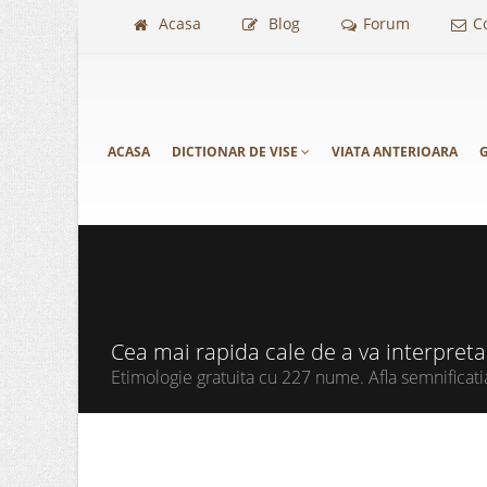
Acasa
Blog
Forum
C
ACASA
DICTIONAR DE VISE
VIATA ANTERIOARA
G
Cea mai rapida cale de a va interpret
Etimologie gratuita cu 227 nume. Afla semnificati