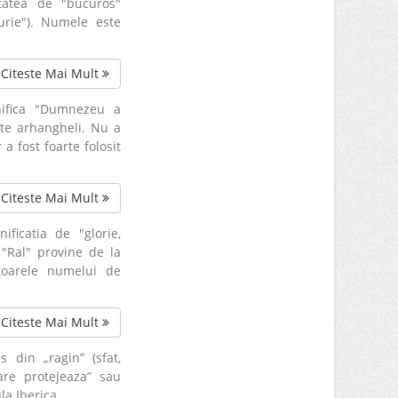
tatea de "bucuros"
urie"). Numele este
Citeste Mai Mult
nifica "Dumnezeu a
pte arhangheli. Nu a
 fost foarte folosit
Citeste Mai Mult
ficatia de "glorie,
 "Ral" provine de la
atoarele numelui de
Citeste Mai Mult
din „ragin” (sfat,
care protejeaza” sau
la Iberica