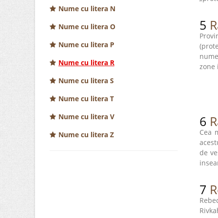
Nume cu litera N
5
R
Nume cu litera O
Provi
Nume cu litera P
(prot
numel
Nume cu litera R
zone 
Nume cu litera S
Nume cu litera T
Nume cu litera V
6
R
Cea m
Nume cu litera Z
acest
de ve
insea
7
R
Rebec
Rivka