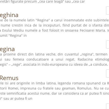
pretări figurate precum „cea care leagă” sau „cea car
eghina
ne de la numele latin "Regina" a carui insemnatate este subintelea
 nume crestin inca de la inceputuri, fiind purtat de o sfanta din 
a Evului Mediu numele a fost folosit in onoarea Fecioarei Maria. 
numit "Regina" in
egina
a provine direct din latina veche, din cuvantul „regina”, terme
ui sau femeia conducatoare a unui regat. Radacina etimolog
regis” – „rege”, asociata in indo‑europeana cu ideea de „a conduce,
Remus
e isi are originile in limba latina, legenda romana spunand ca
torii Romei, impreuna cu fratele sau geaman, Romulus. Nu se cu
este semnificatia acestui nume, dar se considera ca ar putea fi si
" sau ar putea fi un