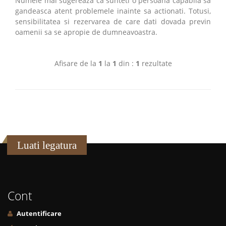
Numele mai sugereaza ca sunteti o persoana capabila sa
gandeasca atent problemele inainte sa actionati. Totusi,
sensibilitatea si rezervarea de care dati dovada previn
oamenii sa se apropie de dumneavoastra.
Afisare de la
1
la
1
din :
1
rezultate
Luati legatura
Cont
Autentificare