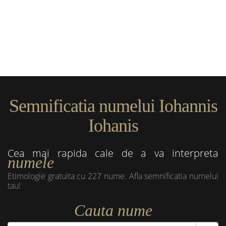
Semnificatia numelui Iohannis
Iohanis
Cea mai rapida cale de a va interpreta
numele
Etimologie gratuita cu 227 nume. Afla semnificatia numelui
tau!
Cauta nume