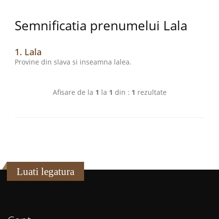
Semnificatia prenumelui Lala
1. Lala
Provine din slava si inseamna lalea.
Afisare de la
1
la
1
din :
1
rezultate
Luati legatura