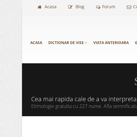
Acasa
Blog
Forum
C
ACASA
DICTIONAR DE VISE
VIATA ANTERIOARA
G
Cea mai rapida cale de a va interpret
Etimologie gratuita cu 227 nume. Afla semnificati