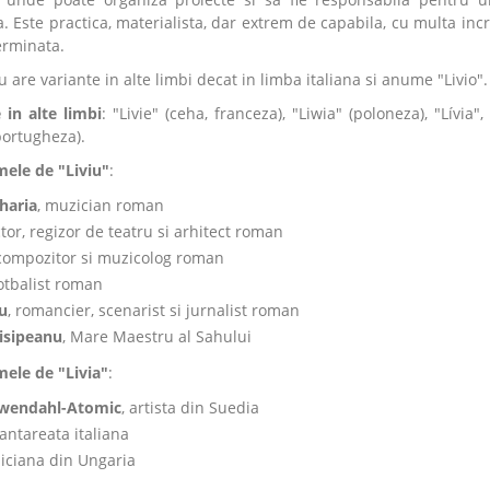
 Este practica, materialista, dar extrem de capabila, cu multa inc
terminata.
 are variante in alte limbi decat in limba italiana si anume "Livio".
 in alte limbi
: "Livie" (ceha, franceza), "Liwia" (poloneza), "Lívia", 
(portugheza).
mele de "Liviu"
:
haria
, muzician roman
ctor, regizor de teatru si arhitect roman
 compozitor si muzicolog roman
fotbalist roman
u
, romancier, scenarist si jurnalist roman
Nisipeanu
, Mare Maestru al Sahului
mele de "Livia"
:
öwendahl-Atomic
, artista din Suedia
cantareata italiana
iciana din Ungaria