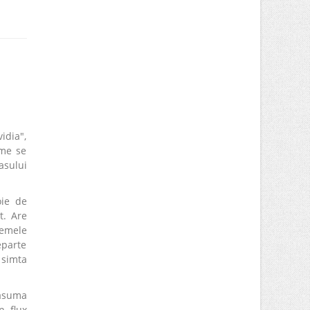
idia",
ume se
asului
oie de
t. Are
lemele
eparte
 simta
 asuma
n flux