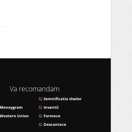
Va recomandam
Semnificatia viselor
 Moneygram
Inventii
 Western Union
Farmece
Descantece