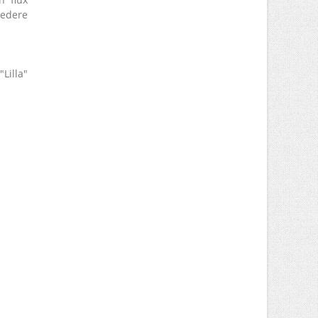
redere
"Lilla"