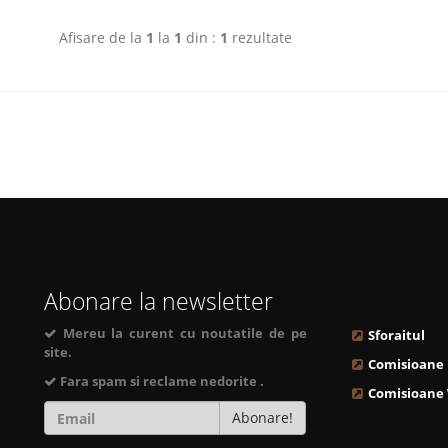
Afisare de la
1
la
1
din :
1
rezultate
Abonare la newsletter
Mereu la curent cu noutatile de pe
Sforaitul
site.
Comisioane
Fara spam si reclame nedorite .
Comisioane
Abonare!