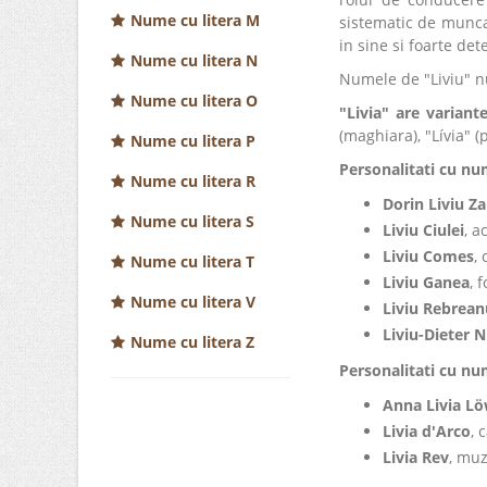
Nume cu litera M
sistematic de munca.
in sine si foarte de
Nume cu litera N
Numele de "Liviu" nu
Nume cu litera O
"Livia" are variante
(maghiara), "Lívia" 
Nume cu litera P
Personalitati cu nu
Nume cu litera R
Dorin Liviu Za
Nume cu litera S
Liviu Ciulei
, a
Liviu Comes
,
Nume cu litera T
Liviu Ganea
, 
Nume cu litera V
Liviu Rebrean
Liviu-Dieter 
Nume cu litera Z
Personalitati cu nu
Anna Livia L
Livia d'Arco
, 
Livia Rev
, muz