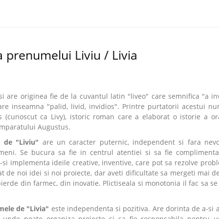
 prenumelui Liviu / Livia
are originea fie de la cuvantul latin "liveo" care semnifica "a inv
care inseamna "palid, livid, invidios". Printre purtatorii acestui n
s (cunoscut ca Livy), istoric roman care a elaborat o istorie a or
 imparatului Augustus.
 de "Liviu"
are un caracter puternic, independent si fara nev
meni. Se bucura sa fie in centrul atentiei si sa fie complimenta
si implementa ideile creative, inventive, care pot sa rezolve prob
at de noi idei si noi proiecte, dar aveti dificultate sa mergeti mai d
pierde din farmec, din inovatie. Plictiseala si monotonia il fac sa se
mele de "Livia"
este independenta si pozitiva. Are dorinta de a-si
 unde poate organiza proiecte si sa fie responsabila pentru u