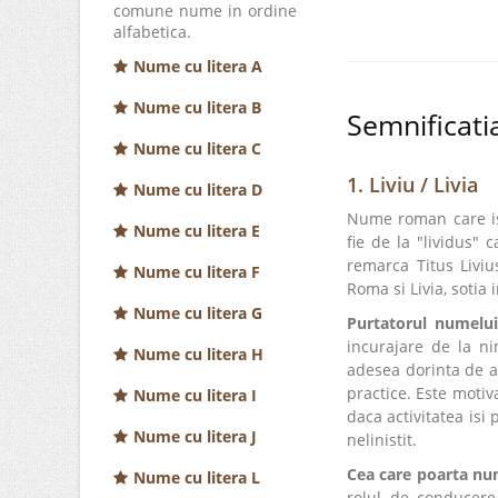
comune nume in ordine
alfabetica.
Nume cu litera A
Nume cu litera B
Semnificatia
Nume cu litera C
1. Liviu / Livia
Nume cu litera D
Nume roman care isi 
Nume cu litera E
fie de la "lividus" 
remarca Titus Liviu
Nume cu litera F
Roma si Livia, sotia
Nume cu litera G
Purtatorul numelui
incurajare de la ni
Nume cu litera H
adesea dorinta de a-
practice. Este motiv
Nume cu litera I
daca activitatea isi 
Nume cu litera J
nelinistit.
Cea care poarta nu
Nume cu litera L
rolul de conducere