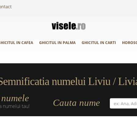
ontact
HICITUL IN CAFEA
GHICITUL IN PALMA
GHICITUL IN CARTI
HOROS
Semnificatia numelui Liviu / Livi
numele
a
Cauta nume
a numelui tau!