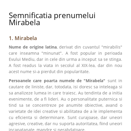
Semnificatia prenumelui
Mirabela
1. Mirabela
Nume de origine latina
, derivat din cuvantul "mirabilis"
care inseamna "minunat". A fost popular in perioada
Evului Mediu, dar in cele din urma a inceput sa se stinga.
A fost readus la viata in secolul al XIX-lea, dar din nou
acest nume si-a pierdut din popularitate.
Persoanele care poarta numele de "Mirabela"
sunt in
cautare de liniste, dar, totodata, isi doresc sa inteleaga si
sa analizeze lumea in care traiesc. Au tendinta de a initia
evenimente, de a fi lideri. Au o personalitate puternica si
tind sa se concentreze pe anumite obiective, avand o
varietate de idei creative si abilitatea de a le implementa
cu eficienta si determinare. Sunt curajoase, dar uneori
agresive, creative, dar nu suporta autoritatea, fiind uneori
incapatanate, mandre si nerabdatoare.