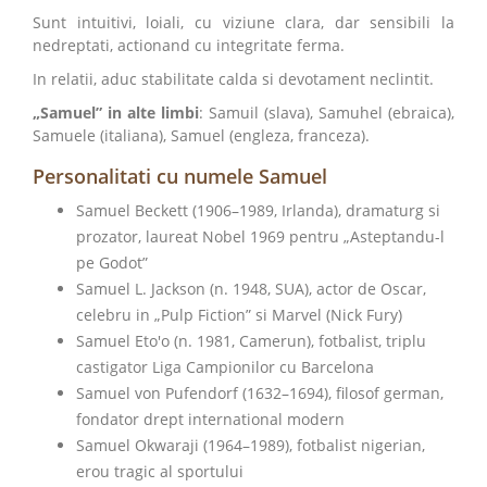
Sunt intuitivi, loiali, cu viziune clara, dar sensibili la
nedreptati, actionand cu integritate ferma.
In relatii, aduc stabilitate calda si devotament neclintit.
„Samuel” in alte limbi
: Samuil (slava), Samuhel (ebraica),
Samuele (italiana), Samuel (engleza, franceza).
Personalitati cu numele Samuel
Samuel Beckett (1906–1989, Irlanda), dramaturg si
prozator, laureat Nobel 1969 pentru „Asteptandu-l
pe Godot”
Samuel L. Jackson (n. 1948, SUA), actor de Oscar,
celebru in „Pulp Fiction” si Marvel (Nick Fury)
Samuel Eto'o (n. 1981, Camerun), fotbalist, triplu
castigator Liga Campionilor cu Barcelona
Samuel von Pufendorf (1632–1694), filosof german,
fondator drept international modern
Samuel Okwaraji (1964–1989), fotbalist nigerian,
erou tragic al sportului