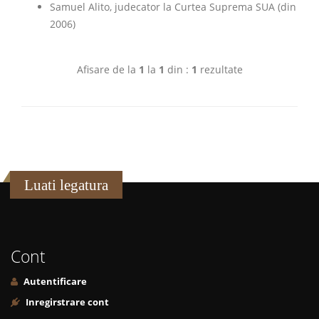
Samuel Alito, judecator la Curtea Suprema SUA (din
2006)
Afisare de la
1
la
1
din :
1
rezultate
Luati legatura
Cont
Autentificare
Inregirstrare cont