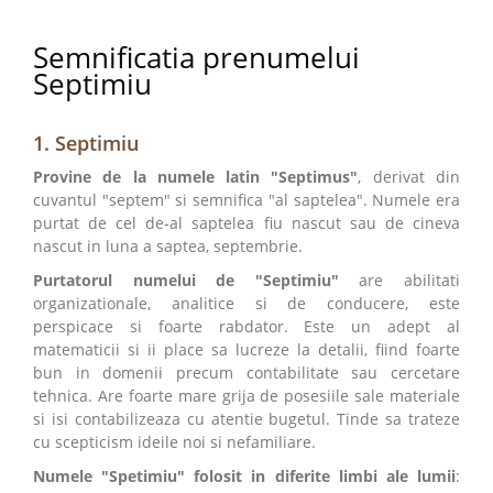
Semnificatia prenumelui
Septimiu
1. Septimiu
Provine de la numele latin "Septimus"
, derivat din
cuvantul "septem" si semnifica "al saptelea". Numele era
purtat de cel de-al saptelea fiu nascut sau de cineva
nascut in luna a saptea, septembrie.
Purtatorul numelui de "Septimiu"
are abilitati
organizationale, analitice si de conducere, este
perspicace si foarte rabdator. Este un adept al
matematicii si ii place sa lucreze la detalii, fiind foarte
bun in domenii precum contabilitate sau cercetare
tehnica. Are foarte mare grija de posesiile sale materiale
si isi contabilizeaza cu atentie bugetul. Tinde sa trateze
cu scepticism ideile noi si nefamiliare.
Numele "Spetimiu" folosit in diferite limbi ale lumii
: