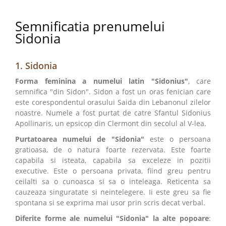
Semnificatia prenumelui
Sidonia
1. Sidonia
Forma feminina a numelui latin "Sidonius"
, care
semnifica "din Sidon". Sidon a fost un oras fenician care
este corespondentul orasului Saida din Lebanonul zilelor
noastre. Numele a fost purtat de catre Sfantul Sidonius
Apollinaris, un epsicop din Clermont din secolul al V-lea.
Purtatoarea numelui de "Sidonia"
este o persoana
gratioasa, de o natura foarte rezervata. Este foarte
capabila si isteata, capabila sa exceleze in pozitii
executive. Este o persoana privata, fiind greu pentru
ceilalti sa o cunoasca si sa o inteleaga. Reticenta sa
cauzeaza singuratate si neintelegere. Ii este greu sa fie
spontana si se exprima mai usor prin scris decat verbal.
Diferite forme ale numelui "Sidonia" la alte popoare
: