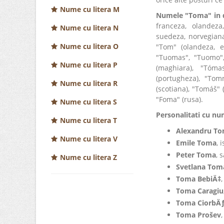
Nume cu litera M
Numele "Toma" in di
franceza, olandez
Nume cu litera N
suedeza, norvegiana
Nume cu litera O
"Tom" (olandeza, en
"Tuomas", "Tuomo",
Nume cu litera P
(maghiara), "Tóma
(portugheza), "Tomm
Nume cu litera R
(scotiana), "Tomáš" 
"Foma" (rusa).
Nume cu litera S
Personalitati cu n
Nume cu litera T
Alexandru T
Nume cu litera V
Emile Toma
, 
Peter Toma
, 
Nume cu litera Z
Svetlana Tom
Toma BebiÄ‡
Toma Caragiu
Toma CiorbÄ
Toma Prošev