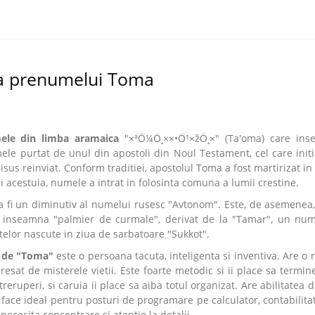
ia prenumelui Toma
ele din limba aramaica
"×ªÖ¼Ö¸××•Ö¹×žÖ¸×" (Ta'oma) care in
le purtat de unul din apostoli din Noul Testament, cel care initi
 Iisus reinviat. Conform traditiei, apostolul Toma a fost martirizat in
ii acestuia, numele a intrat in folosinta comuna a lumii crestine.
 fi un diminutiv al numelui rusesc "Avtonom". Este, de asemenea,
inseamna "palmier de curmale", derivat de la "Tamar", un nu
etelor nascute in ziua de sarbatoare "Sukkot".
i de "Toma"
este o persoana tacuta, inteligenta si inventiva. Are o 
teresat de misterele vietii. Este foarte metodic si ii place sa termin
treruperi, si caruia ii place sa aiba totul organizat. Are abilitatea 
 face ideal pentru posturi de programare pe calculator, contabilita
 necesita concentrare si atentie la detalii.