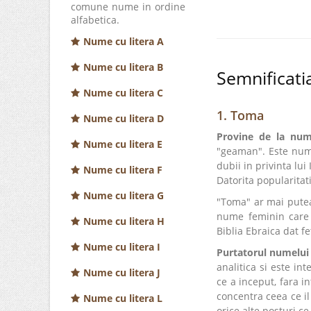
comune nume in ordine
alfabetica.
Nume cu litera A
Nume cu litera B
Semnificat
Nume cu litera C
1. Toma
Nume cu litera D
Provine de la num
Nume cu litera E
"geaman". Este nume
dubii in privinta lui
Nume cu litera F
Datorita popularitat
Nume cu litera G
"Toma" ar mai putea
nume feminin care 
Nume cu litera H
Biblia Ebraica dat f
Nume cu litera I
Purtatorul numelu
analitica si este in
Nume cu litera J
ce a inceput, fara in
concentra ceea ce il
Nume cu litera L
orice alte posturi ce