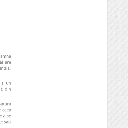
seamna
al are
 India.
 si un
me din
natura
e ceea
de a se
te sau