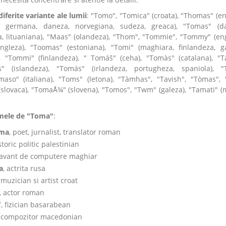
ferite variante ale lumii
: "Tomo", "Tomica" (croata), "Thomas" (en
a, germana, daneza, norvegiana, sudeza, greaca), "Tomas" (d
, lituaniana), "Maas" (olandeza), "Thom", "Tommie", "Tommy" (eng
gleza), "Toomas" (estoniana), "Tomi" (maghiara, finlandeza, ga
 "Tommi" (finlandeza), " Tomáš" (ceha), "Tomàs" (catalana), "
s" (islandeza), "Tomás" (irlandeza, portugheza, spaniola), 
aso" (italiana), "Toms" (letona), "Tàmhas", "Tavish", "Tòmas",
(slovaca), "TomaÅ¾" (slovena), "Tomos", "Twm" (galeza), "Tamati" (m
umele de "Toma"
:
oma
, poet, jurnalist, translator roman
istoric politic palestinian
savant de computere maghiar
a
, actrita rusa
, muzician si artist croat
, actor roman
ƒ
, fizician basarabean
, compozitor macedonian