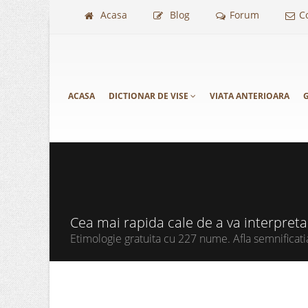
Acasa
Blog
Forum
C
ACASA
DICTIONAR DE VISE
VIATA ANTERIOARA
G
Cea mai rapida cale de a va interpret
Etimologie gratuita cu 227 nume. Afla semnificati