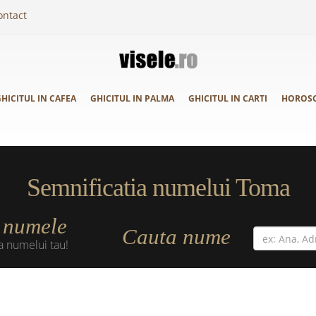
ontact
HICITUL IN CAFEA
GHICITUL IN PALMA
GHICITUL IN CARTI
HOROS
Semnificatia numelui Toma
numele
a
Cauta nume
a numelui tau!