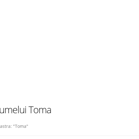
numelui Toma
astra: "Toma"