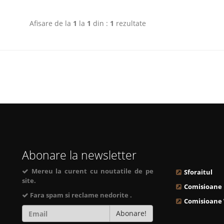
Afisare de la
1
la
1
din :
1
rezultate
Abonare la newsletter
Mereu la curent cu noutatile de pe
Sforaitul
site.
Comisioane
Fara spam si reclame nedorite .
Comisioane
Abonare!