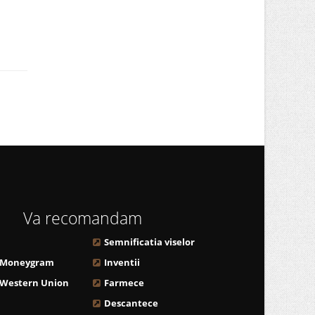
Va recomandam
Semnificatia viselor
 Moneygram
Inventii
 Western Union
Farmece
Descantece