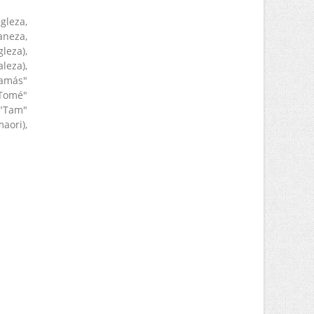
gleza,
aneza,
leza),
leza),
Tamás"
"Tomé"
 "Tam"
aori),